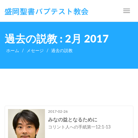
Toggle
navig
過去の説教 : 2月 2017
ホーム
メセージ
過去の説教
2017-02-26
みなの益となるために
コリント人への手紙第一12:1-13