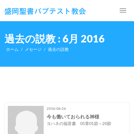
Toggl
navig
過去の説教 : 6月 2016
ホーム
メセージ
過去の説教
2016-06-26
今も働いておられる神様
ヨハネの福音書 05章01節～20節