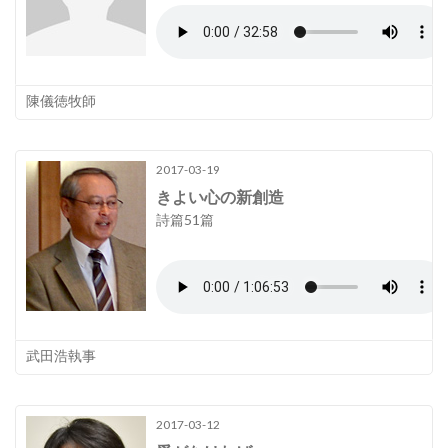
陳儀徳牧師
2017-03-19
きよい心の新創造
詩篇51篇
武田浩執事
2017-03-12