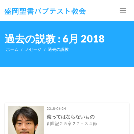
Toggl
navig
過去の説教 : 6月 2018
ホーム
メセージ
過去の説教
2018-06-24
侮ってはならないもの
創世記２５章２７－３４節