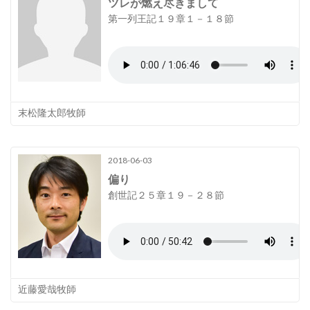
ツレが燃え尽きまして
第一列王記１９章１－１８節
末松隆太郎牧師
2018-06-03
偏り
創世記２５章１９－２８節
近藤愛哉牧師