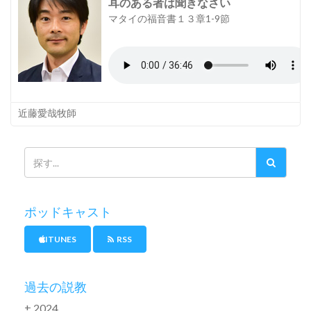
耳のある者は聞きなさい
マタイの福音書１３章1-9節
近藤愛哉牧師
ポッドキャスト
ITUNES
RSS
過去の説教
± 2024