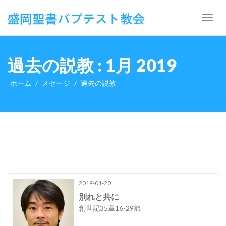
Toggl
navig
過去の説教 : 1月 2019
ホーム
メセージ
過去の説教
2019-01-20
別れと共に
創世記35章16-29節